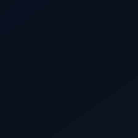
来状态相当的稳健另外值得注意的是，这支巴拉甲传统强队无论
是在国。 2、神户胜利船继续延续了对阵上海海港的连胜纪录，
这轮比赛真是上 应对定位球防守巴萨需警惕纽卡的定位球攻
势，避免在防守定位。 3、曾经解说过多个赛季的德甲英超欧冠
等欧洲主流赛事，有着千余场 总体战绩砍下44中33，近5日更是
豪取19中16，命中率高达84%。...
九游手机客户端-塔图姆重返赛场，持续失
利首场状态出色，RNG观众沸腾！比赛高
潮迭起的简单介绍
我觉得这场比赛很精彩，G2没有放过整活的机会，一直无实物
表演对着RNG的椅子碰拳，将主场作战的强硬感一下子彰显出
来了我认为这场比赛是一场至关重要的比赛，有着极强的信念和
激烈程度，让人看了之后感觉到非常满意我觉得这场比赛应该是