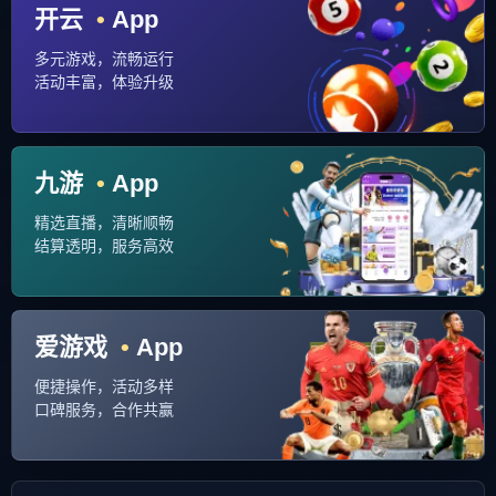
图文传真：
400-888-8888
腾讯 QQ：
123456
电子邮箱：
admin@qq.com
公司地址：
北京西环
搜索
钻石联赛
九游中国官网-包含冲刺阶段毕尔巴鄂竞技