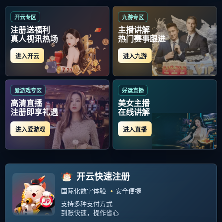
首页
综合球星
球员转会
伤病情况
数据表现
篮球新闻
球队战术分析/战绩预测
赛事商业化/俱乐部运营
足球赛事
欧冠
五大联赛
中超
综合资讯
体育科技/政策法规变化
科学健身方法
田径赛事