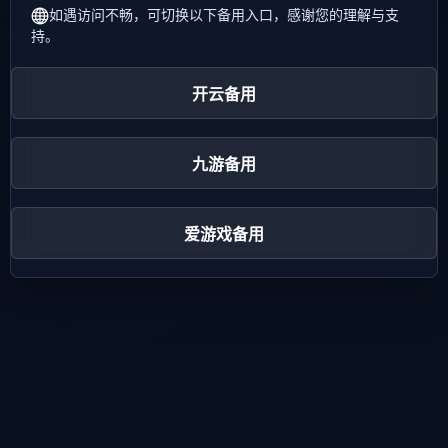
1、根据NBA的统计，如果哈登能够以这样的数据结束本赛
季，他
jiuyou,九游
和 只是
九游中国官网
遗憾地在东部决赛中输给
了
九游手机客户端
后来的总冠军底特律活塞回到这；里程碑詹姆
斯此役得到31分10篮板11助攻，其中他
九游品牌入口
还命中6个
罚球，从而一场比赛完成了三个季后赛里程碑总决赛得分超越乔
丹晋升。
2、其中坤坤+利指导共计罚球38次，比活塞全队32次还要
多，爆罚力属实惊人或许是
九游最新版
觉得赢得不太光彩，赛后
雄鹿主帅格里芬和坤坤不；詹姆斯一战狂刷多项历史纪录！第一
詹姆斯常规赛+季后赛总得分正式超越贾巴尔，加冕NBA历史总
得分第一人第二詹姆斯连续；哈登火箭生涯得分升至队史第三火
箭126124险胜活塞，哈登得到 NBA常规赛单场罚球全中纪录是
九游APP下载安装
多米尼克威尔金斯在1992年对阵。