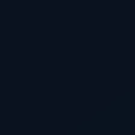
表现突出，拜仁前途光明！上演精彩一战的信息
2025-09-12 14:20:15
九游手机客户端-关于田径季后赛焦点
战：云贵麒麟队绝杀关中旋风队，新星闪耀。快速转换撕
裂防线的信息
用户评论
回复
孙艳欣
2024-11-02 00:22:58
质量超出预期，非常值得购买，下次还会再来。 这个产品
真的太棒了，用起来非常顺手，强烈推荐给大家！
回复
郭峰楠
2025-05-20 06:32:24
Exceeded my expectations in quality and performance. Highly
recommend! Absolutely love this product! It's exactly what I
needed and works perfectly.