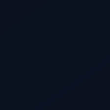
回复
2K电影
2025-10-24 19:57:41
这篇文章真是让人受益匪浅！https://www.2kdy.com
回复
2K影视
2025-11-21 02:49:24
不是惊喜，是惊吓！https://www.2kdy.com
回复
TRX能量租赁
2025-11-22 12:24:01
TRX能量租赁 - 0.8TRX=13万能量 直接节省80%！无视对
方有没有U或者是否交易所- 复制地址
【TAZdAh5LU55aUPPZkgF4rupQwg6inQ5J5X】转 0.8
TRX即可0手续费转账！TG机器人频道：
@xingtahttps://www.23123.top/
回复
TRX能量租赁
2025-12-02 11:29:31