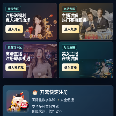
首页
综合球星
球员转会
伤病情况
数据表现
篮球新闻
球队战术分析/战绩预测
赛事商业化/俱乐部运营
足球赛事
欧冠
五大联赛
中超
综合资讯
体育科技/政策法规变化
科学健身方法
田径赛事
常见运动损伤防护与康复