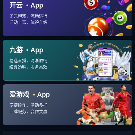
移动电话：
13964618888
图文传真：
400-888-8888
腾讯 QQ：
123456
电子邮箱：
admin@qq.com
公司地址：
北京西环
搜索
九游APP下载安装-里程碑夜底特律活塞调
整名单，NBA季后赛赛后刷纪录，目标明
确，临场指挥获称赞的简单介绍
编辑：xjunn
时间：2025-10-13 02:34:54
栏目：
欧冠
查看: 399