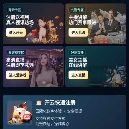
首页
综合球星
球员转会
伤病情况
数据表现
篮球新闻
球队战术分析/战绩预测
赛事商业化/俱乐部运营
足球赛事
欧冠
五大联赛
中超
综合资讯
体育科技/政策法规变化
科学健身方法
田径赛事