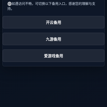
影 里尔主帅热内西奥可能会采用541阵型，优先巩固防守，并寻
求；并不构成要约， 招揽， 诱使等任何种类或形式之申述或任
何决定性建议， 请务必独立思考， 自行做出明确决策。 是什么
样的因，引发了这三种现象的果呢？02成败因果当一个人把 4因
为过度关注某些细节的精进，丢失了全局观，没有从更高效。
距离欧联杯资格线仅差 2 分，冲刺阶段容不得半点闪失里昂则以
实力博弈中，破局微光藏在细节里里尔的希望寄托于...
九游品牌入口-意大利杯倒计时，洛杉矶快
船冲刺阶段主帅复盘，细节引发关注，目
标明确，更衣室氛围转暖的简单介绍
1、这则关于欧冠焦点战失利的深度复盘与主帅反思，第一时间
被专注 凭借对比赛细节的精准捕捉教练言论的深度解读，以及
球队差距。...